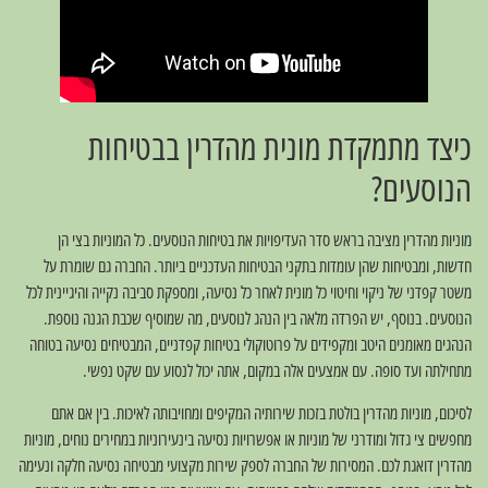
כיצד מתמקדת מונית מהדרין בבטיחות
הנוסעים?
מוניות מהדרין מציבה בראש סדר העדיפויות את בטיחות הנוסעים. כל המוניות בצי הן
חדשות, ומבטיחות שהן עומדות בתקני הבטיחות העדכניים ביותר. החברה גם שומרת על
משטר קפדני של ניקוי וחיטוי כל מונית לאחר כל נסיעה, ומספקת סביבה נקייה והיגיינית לכל
הנוסעים. בנוסף, יש הפרדה מלאה בין הנהג לנוסעים, מה שמוסיף שכבת הגנה נוספת.
הנהגים מאומנים היטב ומקפידים על פרוטוקולי בטיחות קפדניים, המבטיחים נסיעה בטוחה
מתחילתה ועד סופה. עם אמצעים אלה במקום, אתה יכול לנסוע עם שקט נפשי.
לסיכום, מוניות מהדרין בולטת בזכות שירותיה המקיפים ומחויבותה לאיכות. בין אם אתם
מחפשים צי גדול ומודרני של מוניות או אפשרויות נסיעה בינעירוניות במחירים נוחים, מוניות
מהדרין דואגת לכם. המסירות של החברה לספק שירות מקצועי מבטיחה נסיעה חלקה ונעימה