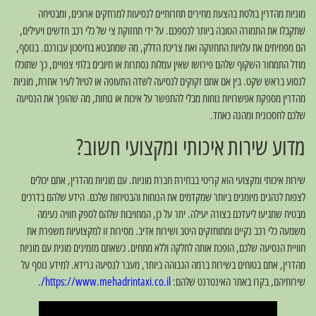
מוניות מהדרין בולטת בהצעת מחירים תחרותיים לנסיעות למרחקים ארוכים, ומבטיחה
שתקבלו את התמורה הטובה ביותר לכספכם. על ידי תחזוקת צי של כלי רכב חדשים ויעילים,
הם מפחיתים את עלויות התחזוקה ואת צריכת הדלק, מה שמתבטא בחיסכון עבורכם. בנוסף,
מודל התמחור השקוף שלהם פירושו שאין עמלות נסתרות או חיובים בלתי צפויים, כך שתוכלו
לנסוע בראש שקט. בין אם אתם זקוקים לנסיעה לשדה התעופה או לטיול לעיר אחרת, מוניות
מהדרין מספקת אפשרויות נוחות מבלי להתפשר על איכות או נוחות, מה שהופך את הנסיעה
שלכם לחסכונית ומהנה כאחד.
מדוע שירות איכותי ומקצועי חשוב?
שירות איכותי ומקצועי הוא קריטי בבחירת חברת מוניות. עם מוניות מהדרין, אתם יכולים
לצפות לנהגים מיומנים ביותר שמקדמים את הנוחות והבטיחות שלכם. הידע שלהם בדרכים
מבטיח שתגיעו ליעדכם בצורה יעילה. יתר על כן, המחויבות שלהם לספק חוויה נעימה
משמעה כלי רכב נקיים ומתוחזקים היטב ושירות אדיב. מסירות זו למקצועיות משפרת את
חוויית הנסיעה שלכם, הופכת אותה לחלקה וללא מתחים. כשאתם מזמינים מונית עם מוניות
מהדרין, אתם בטוחים בשירות ברמה הגבוהה ביותר, מעבר לנסיעה גרידא. למידע נוסף על
שירותיהם, בקרו באתר האינטרנט שלהם:
https://www.mehadrintaxi.co.il/
.