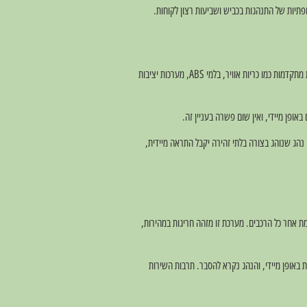
ופתיות של התנהגות בכביש ושביעות רצון לקוחות.
רכבי המוניות של חברות מקצועיות עוברים בדיקות טכניות קפדניות ותחזוקה שוטפת. מוניות מהדרין מפעילה רק רכבים חדשים ומתוחזקים, עם מערכות בטיחות מתקדמות כמו כריות אוויר, בלמי ABS, מערכות יציבות
אופן מיידי, ואין שום פשרה בעניין זה.
נהג שנוהג בצורה בלתי זהירה יקבל התראה מיידית,
וניות מהדרין משתמשת במערכת GPS מתקדמת שמאפשרת מעקב בזמן אמת אחר כל הרכבים. מערכת זו מזהה חריגות במהירות,
סר מקצועיות נבדקת באופן מיידי, והנהג נקרא להסבר. תרבות השירות