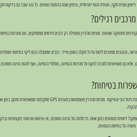
רישיון מונית תקף, תעודת זהות ישראלית, וניסיון מוכח בהסעת נוסעים. כל נהג עובר גם בדיקות תק
מרכבים רגילים?
רשה, והנהגים מחויבים לדווח על כל תקלה באופן מיידי. רכבים שמתגלה בהם ליקוי בטיחותי מוחלפים ב
ט, אלא גם מאפשרות לחברה לפקח על מהירות הנסיעה, מסלולי הנסיעה, ואף לזהות נהיגה מסוכנת. 
שפרות בטיחות?
אחת התשתיות החשובות ביותר לבטיחות במוניות היא מערכת ניהול הצי והפיקוח. מ
 הבקרה.
ף, החברה מפעילה מוקד שירות לקוחות זמין 24/6, שמקבל דיווחים מנוסעים בזמן אמת. כל תלונה על נהיגה מסוכנת, אי-נעימות או חו
 פשרה על בטיחות הנוסעים.