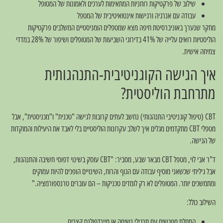
שילוב של פרקטיקות רוחניות המתאימות לערכים ולאמונות של המטופל
עבודה עם אנרגיה ורגישות אינטואיטיבית של המטפל
מחקר שנערך באוניברסיטת חיפה מצא שמטפלים הומניסטיים המשלבים פרקטיקות
הוליסטיות רואים עלייה של 41% בדירוגי השביעות של המטופלים ושיפור של 28% במדדי
צמיחה אישית.
איך הגישה הקוגניטיבית-התנהגותית
מתרחבת הוליסטית?
CBT (טיפול קוגניטיבי התנהגותי) נחשב לעתים קרובות לגישה "טכנית" ו"מכניסטית", אבל
מטפלי CBT מתקדמים מגלים איך לשלב עקרונות הוליסטיים בלי לאבד את היעילות והמוקדות
של הגישה.
ד"ר אבי לוי, מטפל CBT מבאר שבע, מסביר: "CBT עוסק בשינוי דפוסי חשיבה והתנהגות,
אבל גיליתי שכשאני מוסיף עבודה עם הגוף והרוח, השינויים הופכים להיות עמוקים
ומתמשכים יותר. המטופלים לא רק לומדים טכניקות – הם עוברים טרנספורמציה."
השילוב כולל:
התחלת מפגשים עם תרגילי נשימה או מיינדפולנס קצרים