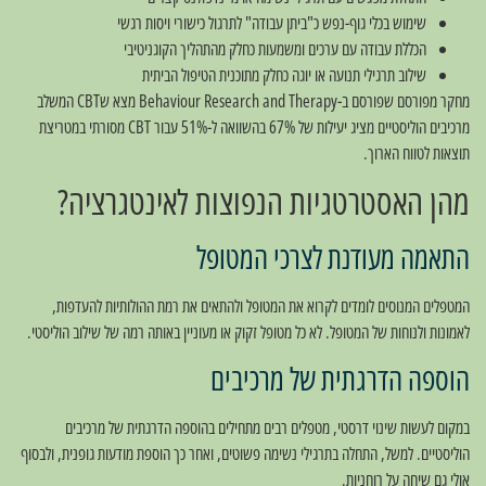
שימוש בכלי גוף-נפש כ"ביתן עבודה" לתרגול כישורי ויסות רגשי
הכללת עבודה עם ערכים ומשמעות כחלק מהתהליך הקוגניטיבי
שילוב תרגילי תנועה או יוגה כחלק מתוכנית הטיפול הביתית
מחקר מפורסם שפורסם ב-Behaviour Research and Therapy מצא שCBT המשלב
מרכיבים הוליסטיים מציג יעילות של 67% בהשוואה ל-51% עבור CBT מסורתי במטריצת
תוצאות לטווח הארוך.
מהן האסטרטגיות הנפוצות לאינטגרציה?
התאמה מעודנת לצרכי המטופל
המטפלים המנוסים לומדים לקרוא את המטופל ולהתאים את רמת ההולותיות להעדפות,
לאמונות ולנוחות של המטופל. לא כל מטופל זקוק או מעוניין באותה רמה של שילוב הוליסטי.
הוספה הדרגתית של מרכיבים
במקום לעשות שינוי דרסטי, מטפלים רבים מתחילים בהוספה הדרגתית של מרכיבים
הוליסטיים. למשל, התחלה בתרגילי נשימה פשוטים, ואחר כך הוספת מודעות גופנית, ולבסוף
אולי גם שיחה על רוחניות.