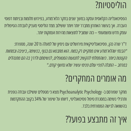
הוליסטיות?
הפסיכואנליזה הקלאסית עסקה במשך שנים בחקר הלא־מודע, בפירוש חלומות ובניתוח דפוסי
העברה. אך בעשור האחרון מתברר יותר ויותר ששילוב ממד הוליסטי מעניק לעבודה הטיפולית
עומק חדש ומשמעותי – כזה שמוביל לתוצאות מהירות ועמוקות יותר.
ד"ר שרה כהן, פסיכואנליטיקאית מירושלים עם ניסיון של למעלה מ־20 שנה, מספרת:
"הבנתי שהלא־מודע אינו מתקיים רק במוח. הוא מתבטא גם בגוף, בנשימה, ביציבה ובמחוות
הקטנות ביותר. כשהתחלתי להקשיב לתנועות המטופלים, לנשימתם ולדרך בה הם מתנהלים
במרחב – התגלה לפניי עולם פנימי עשיר שלא נחשף קודם."
מה אומרים המחקרים?
מחקר שפורסם ב- Psychoanalytic Psychology מצא כי מטפלים ששילבו עבודה גופנית
ותרגילי נשימה במסגרת טיפול פסיכואנליטי, דיווחו על שיפור של 34% בקצב ההתקדמות
בהשוואה לגישה המסורתית בלבד.
איך זה מתבצע בפועל?