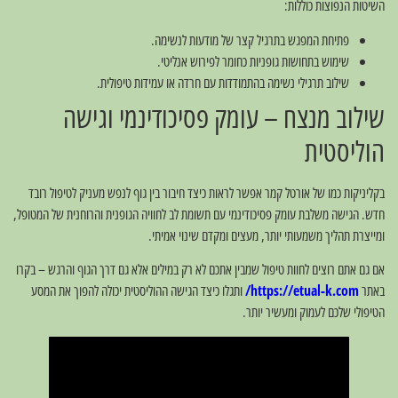
השיטות הנפוצות כוללות:
פתיחת המפגש בתרגיל קצר של מודעות לנשימה.
שימוש בתחושות גופניות כחומר לפירוש אנליטי.
שילוב תרגילי נשימה בהתמודדות עם חרדה או עמידות טיפולית.
שילוב מנצח – עומק פסיכודינמי וגישה
הוליסטית
בקליניקות כמו של אורטל קמר אפשר לראות כיצד חיבור בין גוף לנפש מעניק לטיפול רובד
חדש. הגישה משלבת עומק פסיכודינמי עם תשומת לב לחוויה הגופנית והרוחנית של המטופל,
ומייצרת תהליך משמעותי יותר, מעצים ומקדם שינוי אמיתי.
אם גם אתם רוצים לחוות טיפול שמבין אתכם לא רק במילים אלא גם דרך הגוף והרגש – בקרו
באתר
https://etual-k.com/
ותגלו כיצד הגישה ההוליסטית יכולה להפוך את המסע
הטיפולי שלכם לעמוק ומעשיר יותר.