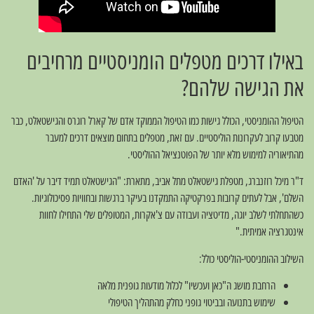
באילו דרכים מטפלים הומניסטיים מרחיבים
את הגישה שלהם?
הטיפול ההומניסטי, הכולל גישות כמו הטיפול הממוקד אדם של קארל רוגרס והגישטאלט, כבר
מטבעו קרוב לעקרונות הוליסטיים. עם זאת, מטפלים בתחום מוצאים דרכים למעבר
מהתיאוריה למימוש מלא יותר של הפוטנציאל ההוליסטי.
ד"ר מיכל רוזנברג, מטפלת גישטאלט מתל אביב, מתארת: "הגישטאלט תמיד דיבר על 'האדם
השלם', אבל לעתים קרובות בפרקטיקה התמקדנו בעיקר ברגשות ובחוויות פסיכולוגיות.
כשהתחלתי לשלב יוגה, מדיטציה ועבודה עם צ'אקרות, המטופלים שלי התחילו לחוות
אינטגרציה אמיתית."
השילוב ההומניסטי-הוליסטי כולל:
הרחבת מושג ה"כאן ועכשיו" לכלול מודעות גופנית מלאה
שימוש בתנועה ובביטוי גופני כחלק מהתהליך הטיפולי