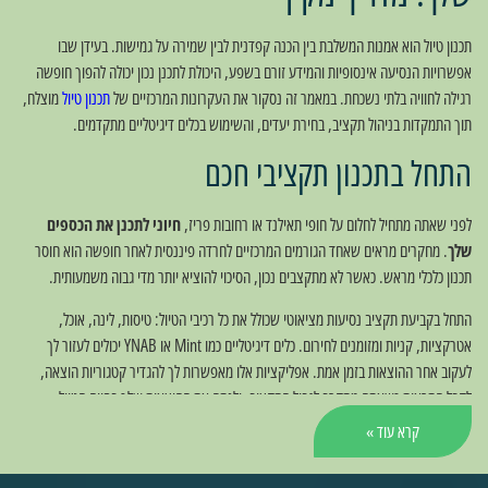
תכנון טיול הוא אמנות המשלבת בין הכנה קפדנית לבין שמירה על גמישות. בעידן שבו
אפשרויות הנסיעה אינסופיות והמידע זורם בשפע, היכולת לתכנן נכון יכולה להפוך חופשה
רגילה לחוויה בלתי נשכחת. במאמר זה נסקור את העקרונות המרכזיים של
תכנון טיול
מוצלח,
תוך התמקדות בניהול תקציב, בחירת יעדים, והשימוש בכלים דיגיטליים מתקדמים.
התחל בתכנון תקציבי חכם
לפני שאתה מתחיל לחלום על חופי תאילנד או רחובות פריז,
חיוני לתכנן את הכספים
שלך
. מחקרים מראים שאחד הגורמים המרכזיים לחרדה פיננסית לאחר חופשה הוא חוסר
תכנון כלכלי מראש. כאשר לא מתקצבים נכון, הסיכוי להוציא יותר מדי גבוה משמעותית.
התחל בקביעת תקציב נסיעות מציאוטי שכולל את כל רכיבי הטיול: טיסות, לינה, אוכל,
אטרקציות, קניות ומזומנים לחירום. כלים דיגיטליים כמו Mint או YNAB יכולים לעזור לך
לעקוב אחר ההוצאות בזמן אמת. אפליקציות אלו מאפשרות לך להגדיר קטגוריות הוצאה,
לקבל התראות כשאתה מתקרב לגבול התקציב, ולנתח את ההוצאות שלך בסיום הטיול.
קרא עוד »
הבעיה המרכזית שרבים מתמודדים איתה היא
נטייה לסיפוק מיידי
. קל מאוד להיסחף ברגע
ולהוציא כסף על מסעדות יוקרתיות, מזכרות מיותרות או פעילויות שלא תכננת. התוצאה?